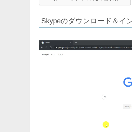
Skypeのダウンロード＆イ
動
画
プ
レ
ー
ヤ
ー