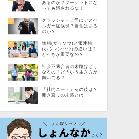
あるのか？ターゲットにな
っても潰されるな！
クラッシャー上司はアスペ
2
ルガー症候群？自覚はある
のか？
雑相(ザッソウ)と報連相
3
(ホウレンソウ)の違いは？
どっちが重要なの？
社会不適合者の末路はどう
4
なるの？どういう生き方が
向いてる？
「社内ニート」その後は？
5
開き直りの末路とは