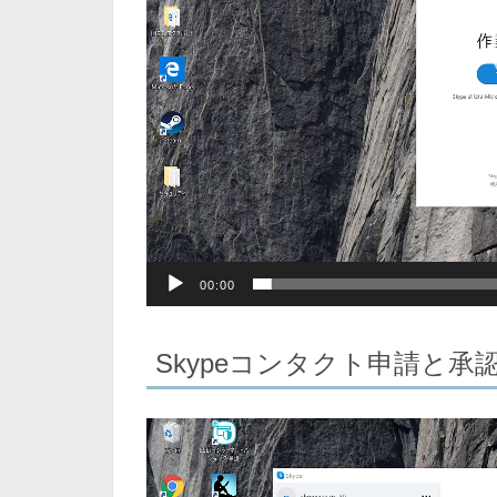
00:00
Skypeコンタクト申請と承
動
画
プ