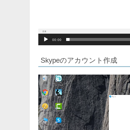
00:00
Skypeのアカウント作成
動
画
プ
レ
ー
ヤ
ー