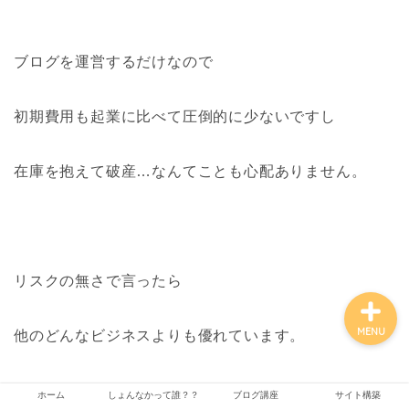
ブログを運営するだけなので
ホーム
初期費用も起業に比べて圧倒的に少ないですし
しょんなかって誰？？
在庫を抱えて破産…なんてことも心配ありません。
ブログ講座
サイト構築
リスクの無さで言ったら
MENU
他のどんなビジネスよりも優れています。
ホーム
しょんなかって誰？？
ブログ講座
サイト構築